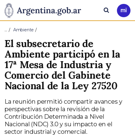
Pasar al contenido principal
Presidencia
Buscar
Ir
a
de
Mi
…
Ambiente
Arg
la
El subsecretario de
Nación
Ambiente participó en la
17ª Mesa de Industria y
Comercio del Gabinete
Nacional de la Ley 27520
La reunión permitió compartir avances y
perspectivas sobre la revisión de la
Contribución Determinada a Nivel
Nacional (NDC) 3.0 y su impacto en el
sector industrial y comercial.