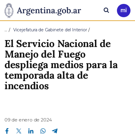
Pasar al contenido principal
Presidencia
Buscar
Ir
a
de
Mi
…
Vicejefatura de Gabinete del Interior
Arg
la
El Servicio Nacional de
Nación
Manejo del Fuego
despliega medios para la
temporada alta de
incendios
09 de enero de 2024
Compartir en Facebook
Compartir en Twitter
Compartir en Linkedin
Compartir en Whatsapp
Compartir en Telegram