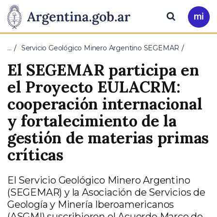
Pasar al contenido principal
Presidencia
Buscar
Ir
a
de
Mi
…
Servicio Geológico Minero Argentino SEGEMAR
Arg
la
El SEGEMAR participa en
Nación
el Proyecto EULACRM:
cooperación internacional
y fortalecimiento de la
gestión de materias primas
críticas
El Servicio Geológico Minero Argentino
(SEGEMAR) y la Asociación de Servicios de
Geología y Minería Iberoamericanos
(ASGMI) suscribieron el Acuerdo Marco de