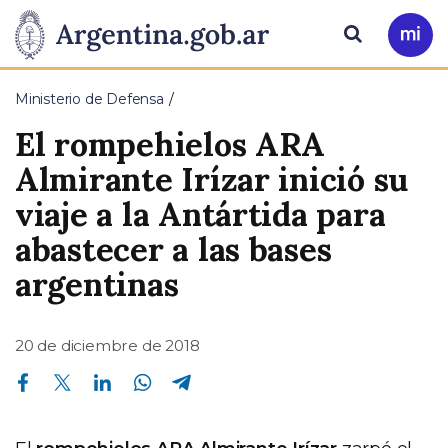
Pasar al contenido principal
Presidencia
Buscar
Ir
a
de
Mi
Ministerio de Defensa
Arg
la
El rompehielos ARA
Nación
Almirante Irízar inició su
viaje a la Antártida para
abastecer a las bases
argentinas
20 de diciembre de 2018
Compartir en Facebook
Compartir en Twitter
Compartir en Linkedin
Compartir en Whatsapp
Compartir en Telegram