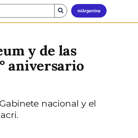
Mi
Buscar
en
el
Argen
sitio
eum y de las
6° aniversario
abinete nacional y el
acri.