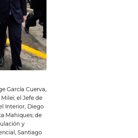
ge García Cuerva,
Milei; el Jefe de
l Interior, Diego
sta Mahiques; de
gulación y
encial, Santiago