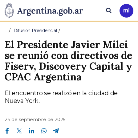
Pasar al contenido principal
Presidencia
Buscar
Ir
a
de
Mi
…
Difusión Presidencial
Arg
la
El Presidente Javier Milei
Nación
se reunió con directivos de
Fiserv, Discovery Capital y
CPAC Argentina
El encuentro se realizó en la ciudad de
Nueva York.
24 de septiembre de 2025
Compartir en Facebook
Compartir en Twitter
Compartir en Linkedin
Compartir en Whatsapp
Compartir en Telegram