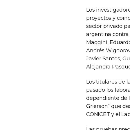
Los investigadore
proyectos y coinc
sector privado p
argentina contra 
Maggini, Eduardo
Andrés Wigdorovit
Javier Santos, Gu
Alejandra Pasque
Los titulares de 
pasado los labora
dependiente de l
Grierson” que des
CONICET y el Lab
Las pruebas precl