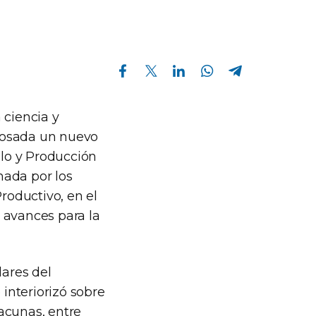
Compartir en Facebook
Compartir en Twitter
Compartir en Linkedin
Compartir en Whatsapp
Compartir en Telegram
 ciencia y
Rosada un nuevo
llo y Producción
mada por los
roductivo, en el
s avances para la
lares del
interiorizó sobre
acunas, entre