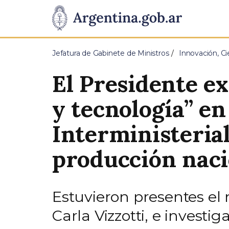
Pasar al contenido principal
Presidencia
de
Jefatura de Gabinete de Ministros
Innovación, Ci
la
El Presidente ex
Nación
y tecnología” e
Interministerial
producción naci
Estuvieron presentes el 
Carla Vizzotti, e invest