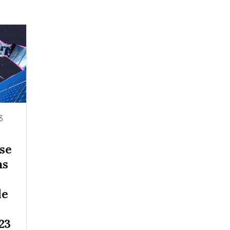
3
 se
as
de
23