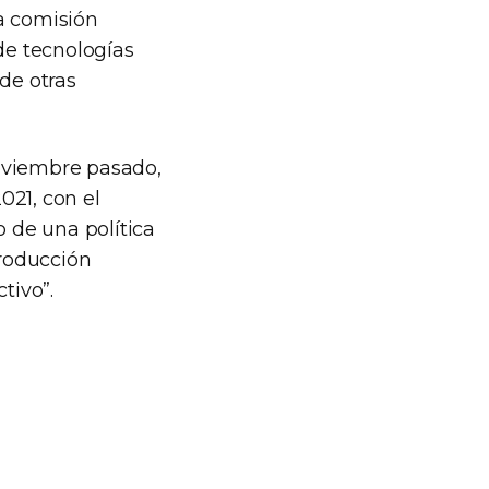
a comisión
de tecnologías
de otras
 noviembre pasado,
021, con el
o de una política
producción
tivo”.