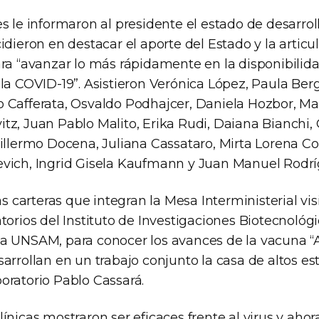
s le informaron al presidente el estado de desarroll
idieron en destacar el aporte del Estado y la articu
ara “avanzar lo más rápidamente en la disponibili
la COVID-19”. Asistieron Verónica López, Paula Berg
 Cafferata, Osvaldo Podhajcer, Daniela Hozbor, Mar
z, Juan Pablo Malito, Erika Rudi, Daiana Bianchi, 
illermo Docena, Juliana Cassataro, Mirta Lorena Co
vich, Ingrid Gisela Kaufmann y Juan Manuel Rodrí
las carteras que integran la Mesa Interministerial vi
torios del Instituto de Investigaciones Biotecnológi
a UNSAM, para conocer los avances de la vacuna “
arrollan en un trabajo conjunto la casa de altos est
oratorio Pablo Cassará.
ínicas mostraron ser eficaces frente al virus y ahor