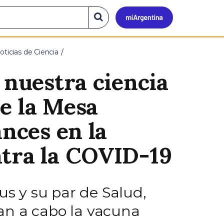
Mi
Buscar
en
el
Argen
sitio
oticias de Ciencia
 nuestra ciencia
e la Mesa
ances en la
ntra la COVID-19
us y su par de Salud,
evan a cabo la vacuna