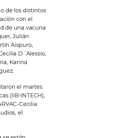
o de los distintos
lación con el
dad de una vacuna
uer, Julián
tín Aispuro,
Cecilia D´Alessio,
ria, Karina
guez.
sitaron el martes
cas (IIB-INTECH),
ARVAC-Cecilia
udios, el
a se están