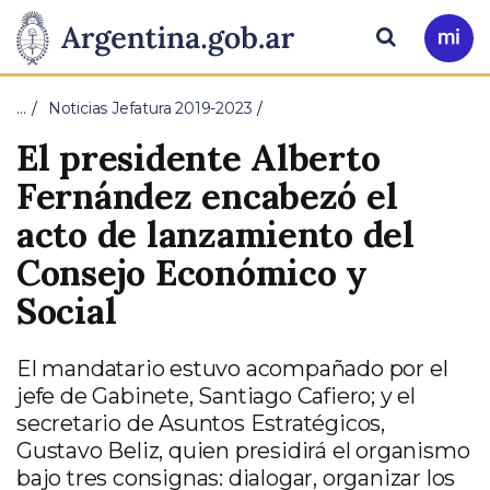
Pasar al contenido principal
Presidencia
Buscar
Ir
a
de
Mi
…
Noticias Jefatura 2019-2023
Arg
la
El presidente Alberto
Nación
Fernández encabezó el
acto de lanzamiento del
Consejo Económico y
Social
El mandatario estuvo acompañado por el
jefe de Gabinete, Santiago Cafiero; y el
secretario de Asuntos Estratégicos,
Gustavo Beliz, quien presidirá el organismo
bajo tres consignas: dialogar, organizar los