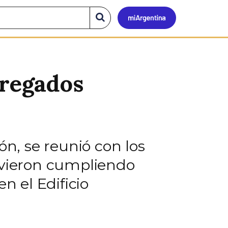
Mi
Buscar
en
el
Argen
sitio
gregados
ón, se reunió con los
uvieron cumpliendo
n el Edificio