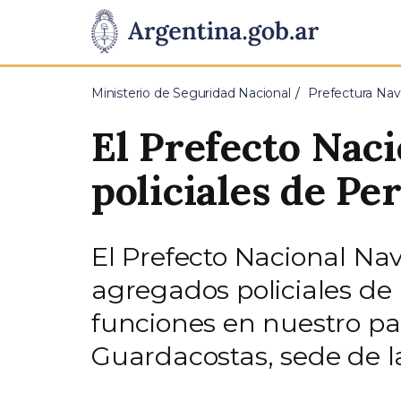
Pasar al contenido principal
Presidencia
de
Ministerio de Seguridad Nacional
Prefectura Nav
la
El Prefecto Nac
Nación
policiales de Pe
El Prefecto Nacional Nav
agregados policiales de
funciones en nuestro país
Guardacostas, sede de l