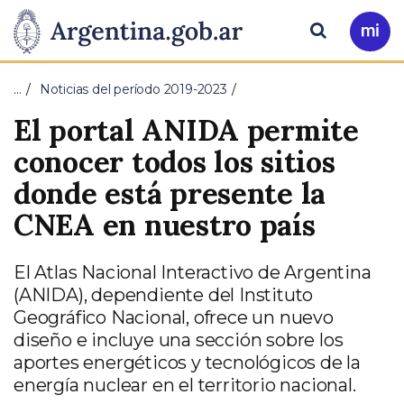
Pasar al contenido principal
Presidencia
Buscar
Ir
a
de
Mi
…
Noticias del período 2019-2023
Arg
la
El portal ANIDA permite
Nación
conocer todos los sitios
donde está presente la
CNEA en nuestro país
El Atlas Nacional Interactivo de Argentina
(ANIDA), dependiente del Instituto
Geográfico Nacional, ofrece un nuevo
diseño e incluye una sección sobre los
aportes energéticos y tecnológicos de la
energía nuclear en el territorio nacional.