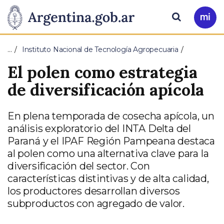
Pasar al contenido principal
Presidencia
Buscar
Ir
a
de
Mi
…
Instituto Nacional de Tecnología Agropecuaria
Arg
la
El polen como estrategia
Nación
de diversificación apícola
En plena temporada de cosecha apícola, un
análisis exploratorio del INTA Delta del
Paraná y el IPAF Región Pampeana destaca
al polen como una alternativa clave para la
diversificación del sector. Con
características distintivas y de alta calidad,
los productores desarrollan diversos
subproductos con agregado de valor.