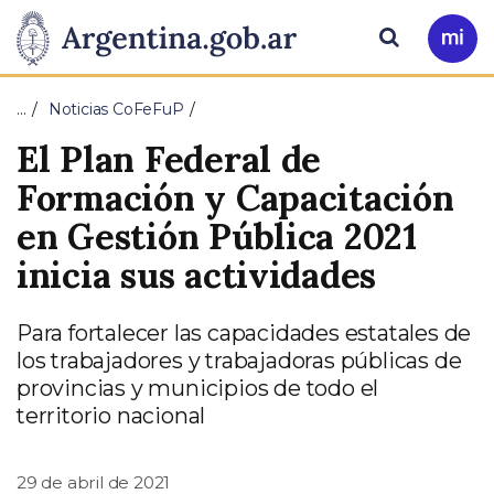
Pasar al contenido principal
Presidencia
Buscar
Ir
a
de
Mi
…
Noticias CoFeFuP
Arg
la
El Plan Federal de
Nación
Formación y Capacitación
en Gestión Pública 2021
inicia sus actividades
Para fortalecer las capacidades estatales de
los trabajadores y trabajadoras públicas de
provincias y municipios de todo el
territorio nacional
29 de abril de 2021