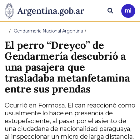
Pasar al contenido principal
Presidencia
Buscar
Ir
a
de
Mi
…
Gendarmería Nacional Argentina
Arg
la
El perro “Dreyco” de
Nación
Gendarmería descubrió a
una pasajera que
trasladaba metanfetamina
entre sus prendas
Ocurrió en Formosa. El can reaccionó como
usualmente lo hace en presencia de
estupefaciente, al pasar por el asiento de
una ciudadana de nacionalidad paraguaya,
al inspeccionar un micro de larga distancia.