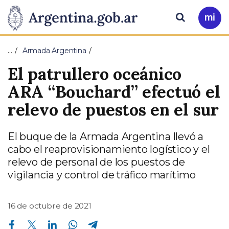
Pasar al contenido principal
Presidencia
Buscar
Ir
a
de
Mi
…
Armada Argentina
Arg
la
El patrullero oceánico
Nación
ARA “Bouchard” efectuó el
relevo de puestos en el sur
El buque de la Armada Argentina llevó a
cabo el reaprovisionamiento logístico y el
relevo de personal de los puestos de
vigilancia y control de tráfico marítimo
16 de octubre de 2021
Compartir en Facebook
Compartir en Twitter
Compartir en Linkedin
Compartir en Whatsapp
Compartir en Telegram