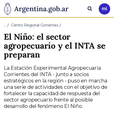
Pasar al contenido principal
Presidencia
Buscar
Ir
a
de
Mi
…
Centro Regional Corrientes
Arg
la
El Niño: el sector
Nación
agropecuario y el INTA se
preparan
La Estación Experimental Agropecuaria
Corrientes del INTA - junto a socios
estratégicos en la región - puso en marcha
una serie de actividades con el objetivo de
fortalecer la capacidad de respuesta del
sector agropecuario frente al posible
desarrollo del fenómeno El Niño.