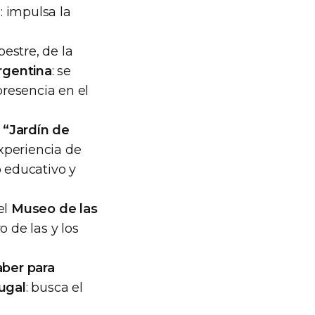
a
: impulsa la
estre, de la
rgentina
: se
presencia en el
 “Jardín de
xperiencia de
o educativo y
el
Museo de las
 de las y los
aber para
ugal
: busca el