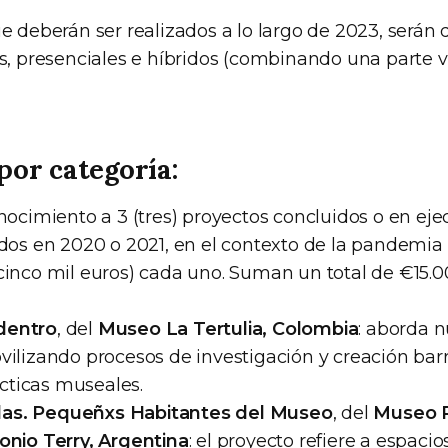
e deberán ser realizados a lo largo de 2023, serán 
s, presenciales e híbridos (combinando una parte vi
or categoría:
onocimiento a 3 (tres) proyectos concluidos o en ej
ados en 2020 o 2021, en el contexto de la pandemia
cinco mil euros) cada uno. Suman un total de €15.0
dentro
, del
Museo La Tertulia, Colombia
: aborda 
ilizando procesos de investigación y creación barr
rácticas museales.
las. Pequeñxs Habitantes del Museo
, del
Museo R
onio Terry, Argentina
: el proyecto refiere a espaci