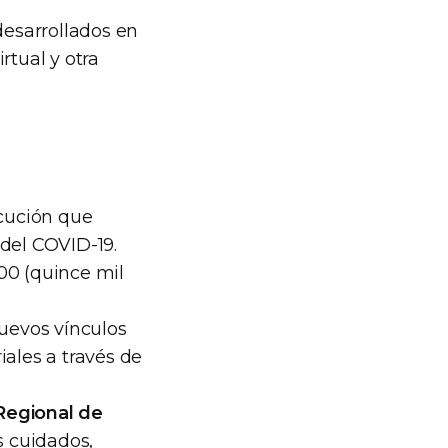
desarrollados en
rtual y otra
ecución que
 del COVID-19.
00 (quince mil
nuevos vínculos
iales a través de
egional de
os cuidados,