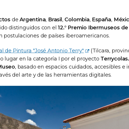
ctos
de
Argentina
,
Brasil
,
Colombia
,
España
,
Méxi
ido distinguidos con el
12.° Premio Ibermuseos de
n postulaciones de países iberoamericanos.
 de Pintura "José Antonio Terry"
(Tilcara, provin
o lugar en la categoría I por el proyecto
Terrycolas
 Museo
, basado en espacios cuidados, accesibles e i
ravés del arte y de las herramientas digitales.