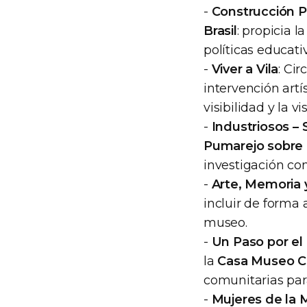
-
Construcción Pa
Brasil
: propicia 
políticas educati
-
Viver a Vila
: Ci
intervención artí
visibilidad y la vi
-
Industriosos – 
Pumarejo sobre 
investigación co
-
Arte, Memoria 
incluir de forma
museo.
-
Un Paso por el 
la
Casa Museo Ca
comunitarias para
-
Mujeres de la 