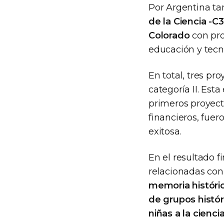
Por Argentina t
de la Ciencia -C3
Colorado
con pro
educación y tecn
En total, tres pr
categoría II. Est
primeros proyecto
financieros, fuer
exitosa.
En el resultado 
relacionadas co
memoria histórica
de grupos histór
niñas a la cienci