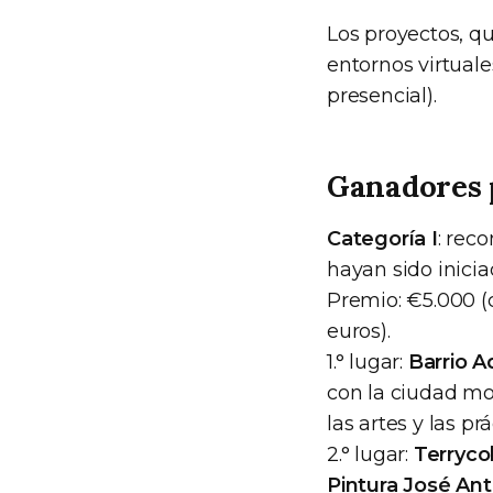
Los proyectos, qu
entornos virtuale
presencial).
Ganadores p
Categoría I
: rec
hayan sido inici
Premio: €5.000 (
euros).
1.° lugar:
Barrio A
con la ciudad mov
las artes y las p
2.° lugar:
Terryco
Pintura José Ant