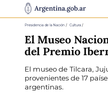
Pasar al contenido principal
Presidencia
de
Presidencia de la Nación
Cultura
la
El Museo Naciona
Nación
del Premio Ibe
El museo de Tilcara, Ju
provenientes de 17 paíse
argentinas.