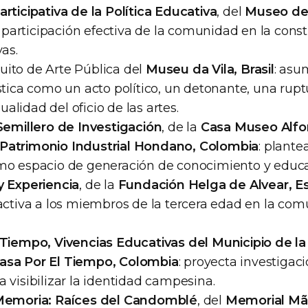
rticipativa de la Política Educativa
, del
Museo de 
la participación efectiva de la comunidad en la cons
vas.
rcuito de Arte Pública del
Museu da Vila, Brasil
: asu
stica como un acto político, un detonante, una rupt
sualidad del oficio de las artes.
Semillero de Investigación
, de la
Casa Museo Alfo
Patrimonio Industrial Hondano, Colombia
: plante
mo espacio de generación de conocimiento y educa
y Experiencia
, de la
Fundación Helga de Alvear, E
 activa a los miembros de la tercera edad en la co
Tiempo, Vivencias Educativas del Municipio de la
sa Por El Tiempo, Colombia
: proyecta investigac
 visibilizar la identidad campesina.
Memoria: Raíces del Candomblé
, del
Memorial Mã