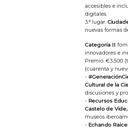
accesibles e incl
digitales.
3.° lugar:
Ciudade
nuevas formas de
Categoría II
: fom
innovadores e iné
Premio: €3.500 (
(cuarenta y nueve
-
#GeneraciónCien
Cultural de la Ci
discusiones y pro
-
Recursos Educat
Castelo de Vide,
museos iberoame
-
Echando Raíces