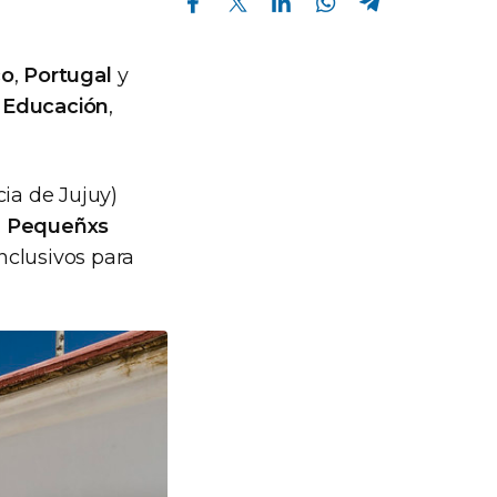
co
,
Portugal
y
 Educación
,
cia de Jujuy)
. Pequeñxs
nclusivos para