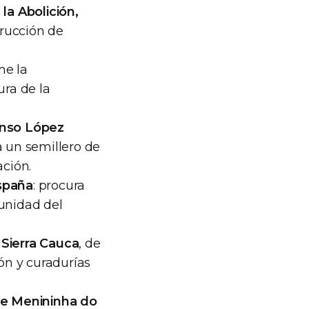
la Abolición,
trucción de
me la
ura de la
nso López
a un semillero de
ción.
spaña
: procura
munidad del
 Sierra Cauca
, de
ión y curadurías
e Menininha do