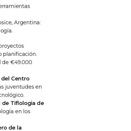
herramientas
osice, Argentina:
ogía.
 proyectos
 planificación.
al de €49.000
 del Centro
las juventudes en
cnológico.
de Tiflologia de
ología en los
ro de la