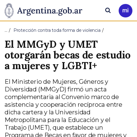
Pasar al contenido principal
Presidencia
Buscar
Ir
a
de
Mi
…
Protección contra toda forma de violencia
Arg
la
El MMGyD y UMET
Nación
otorgarán becas de estudio
a mujeres y LGBTI+
El Ministerio de Mujeres, Géneros y
Diversidad (MMGyD) firmó un acta
complementaria al Convenio marco de
asistencia y cooperación recíproca entre
dicha cartera y la Universidad
Metropolitana para la Educación y el
Trabajo (UMET), que establece un
Programa de Becas en favor de mujeres y