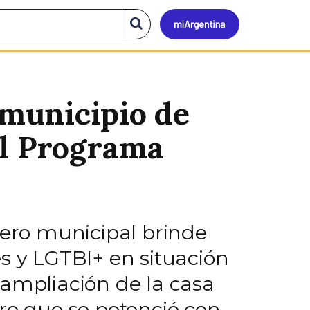
Mi
Buscar
en
el
Argen
sitio
municipio de
el Programa
nero municipal brinde
 y LGTBI+ en situación
 ampliación de la casa
ero que se potenció con