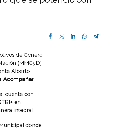
Compartir en Facebook
Compartir en Twitter
Compartir en Linkedin
Compartir en Whatsapp
Compartir en Telegram
Motivos de Género
a Nación (MMGyD)
ente Alberto
a Acompañar
.
pal cuente con
GTBI+ en
nera integral.
o Municipal donde