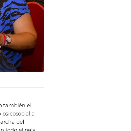
o también el
 psicosocial a
marcha del
 todo el país.