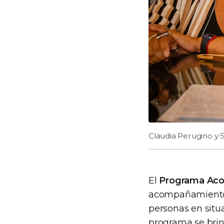
Claudia Perugino y S
El
Programa Ac
acompañamiento i
personas en situ
programa se brin