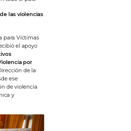
de las violencias
ta para Víctimas
ecibió el apoyo
tivos
iolencia por
irección de la
esde ese
n de violencia
mica y