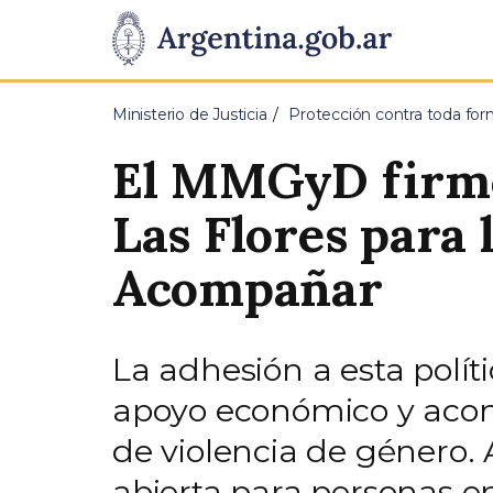
Pasar al contenido principal
Presidencia
de
Ministerio de Justicia
Protección contra toda for
la
El MMGyD firmó
Nación
Las Flores para
Acompañar
La adhesión a esta polít
apoyo económico y acom
de violencia de género.
abierta para personas e