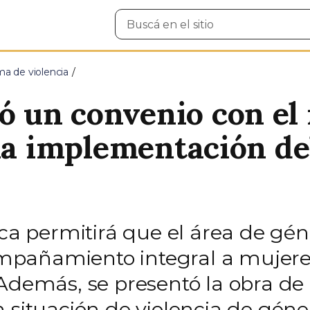
Buscar
en
el
sitio
ma de violencia
 un convenio con el 
 la implementación d
ica permitirá que el área de gé
pañamiento integral a mujeres
 Además, se presentó la obra de
n situación de violencia de gén