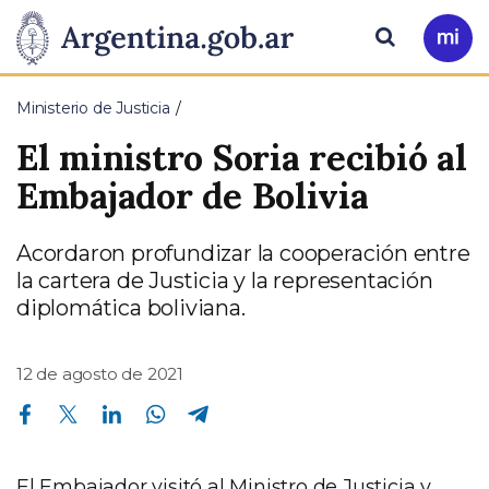
Pasar al contenido principal
Presidencia
Buscar
Ir
a
de
Mi
Ministerio de Justicia
Arg
la
El ministro Soria recibió al
Nación
Embajador de Bolivia
Acordaron profundizar la cooperación entre
la cartera de Justicia y la representación
diplomática boliviana.
12 de agosto de 2021
Compartir en Facebook
Compartir en Twitter
Compartir en Linkedin
Compartir en Whatsapp
Compartir en Telegram
El Embajador visitó al Ministro de Justicia y