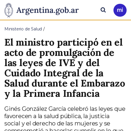
Pasar al contenido principal
Presidencia
Buscar
Ir
a
de
Mi
Ministerio de Salud
Arg
la
El ministro participó en el
Nación
acto de promulgación de
las leyes de IVE y del
Cuidado Integral de la
Salud durante el Embarazo
y la Primera Infancia
Ginés González García celebró las leyes que
favorecen a la salud pública, la justicia
social y el derecho de las mujeres y se
comprometió a hacerlas cumplir en lo que