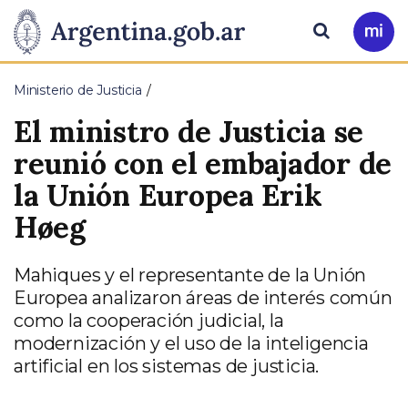
Pasar al contenido principal
Presidencia
Buscar
Ir
a
de
Mi
Ministerio de Justicia
Arg
la
El ministro de Justicia se
Nación
reunió con el embajador de
la Unión Europea Erik
Høeg
Mahiques y el representante de la Unión
Europea analizaron áreas de interés común
como la cooperación judicial, la
modernización y el uso de la inteligencia
artificial en los sistemas de justicia.