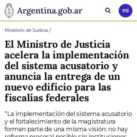
Pasar al contenido principal
Presidencia
Buscar
Ir
a
de
Mi
Ministerio de Justicia
Arg
la
El Ministro de Justicia
Nación
acelera la implementación
del sistema acusatorio y
anuncia la entrega de un
nuevo edificio para las
fiscalías federales
"La implementación del sistema acusatorio
y el fortalecimiento de la magistratura
forman parte de una misma visión: no hay
reforma procesal posible sin instituciones