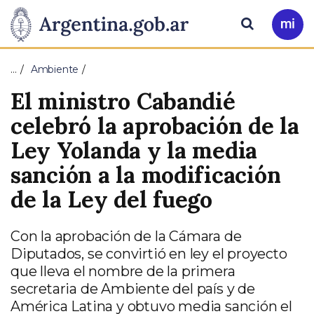
Pasar al contenido principal
Presidencia
Buscar
Ir
a
de
Mi
…
Ambiente
Arg
la
El ministro Cabandié
Nación
celebró la aprobación de la
Ley Yolanda y la media
sanción a la modificación
de la Ley del fuego
Con la aprobación de la Cámara de
Diputados, se convirtió en ley el proyecto
que lleva el nombre de la primera
secretaria de Ambiente del país y de
América Latina y obtuvo media sanción el