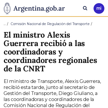
Pasar al contenido principal
Presidencia
Buscar
Ir
a
de
Mi
…
Comisión Nacional de Regulación del Transporte
Arg
la
El ministro Alexis
Nación
Guerrera recibió a las
coordinadoras y
coordinadores regionales
de la CNRT
El ministro de Transporte, Alexis Guerrera,
recibió esta tarde, junto al secretario de
Gestión del Transporte, Diego Giuliano, a
las coordinadoras y coordinadores de la
Comisión Nacional de Regulación del