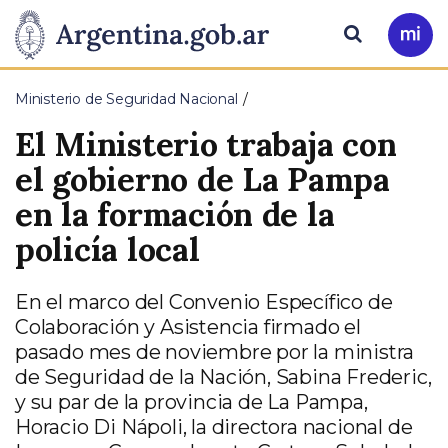
Pasar al contenido principal
Presidencia
Buscar
Ir
a
de
Mi
Ministerio de Seguridad Nacional
Arg
la
El Ministerio trabaja con
Nación
el gobierno de La Pampa
en la formación de la
policía local
En el marco del Convenio Específico de
Colaboración y Asistencia firmado el
pasado mes de noviembre por la ministra
de Seguridad de la Nación, Sabina Frederic,
y su par de la provincia de La Pampa,
Horacio Di Nápoli, la directora nacional de