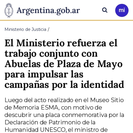
Pasar al contenido principal
Presidencia
Buscar
Ir
a
de
Mi
Ministerio de Justicia
Arg
la
El Ministerio refuerza el
Nación
trabajo conjunto con
Abuelas de Plaza de Mayo
para impulsar las
campañas por la identidad
Luego del acto realizado en el Museo Sitio
de Memoria ESMA, con motivo de
descubrir una placa conmemorativa por la
Declaración de Patrimonio de la
Humanidad UNESCO, el ministro de