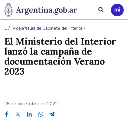
Pasar al contenido principal
Presidencia
Buscar
Ir
a
de
Mi
…
Vicejefatura de Gabinete del Interior
Arg
la
El Ministerio del Interior
Nación
lanzó la campaña de
documentación Verano
2023
28 de diciembre de 2022
Compartir en Facebook
Compartir en Twitter
Compartir en Linkedin
Compartir en Whatsapp
Compartir en Telegram