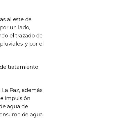
as al este de
por un lado,
ndo el trazado de
uviales; y por el
 de tratamiento
en La Paz, además
de impulsión
r de agua de
l consumo de agua