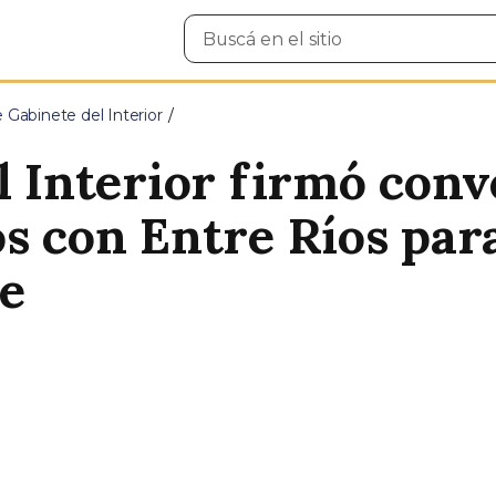
Buscar
en
el
sitio
e Gabinete del Interior
l Interior firmó con
s con Entre Ríos para
le