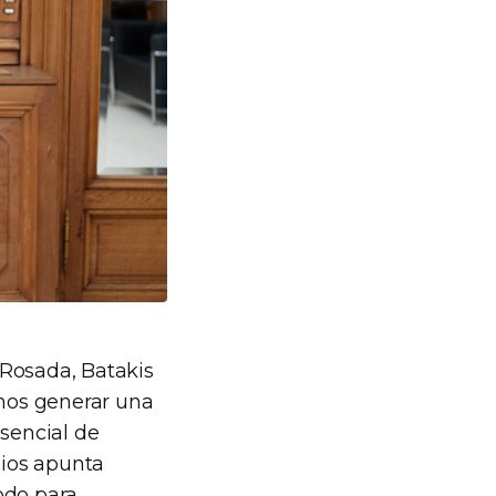
 Rosada, Batakis
mos generar una
esencial de
nios apunta
odo para