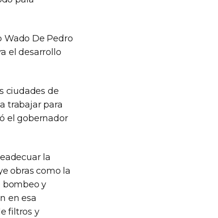
tro Wado De Pedro
a el desarrollo
as ciudades de
a trabajar para
yó el gobernador
readecuar la
ye obras como la
de bombeo y
ón en esa
 filtros y