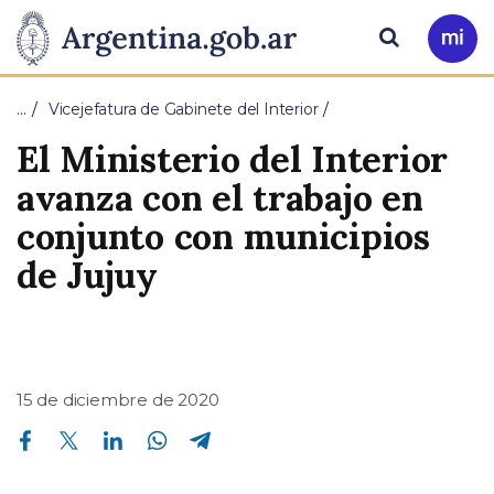
Pasar al contenido principal
Presidencia
Buscar
Ir
a
de
Mi
…
Vicejefatura de Gabinete del Interior
Arg
la
El Ministerio del Interior
Nación
avanza con el trabajo en
conjunto con municipios
de Jujuy
15 de diciembre de 2020
Compartir en Facebook
Compartir en Twitter
Compartir en Linkedin
Compartir en Whatsapp
Compartir en Telegram