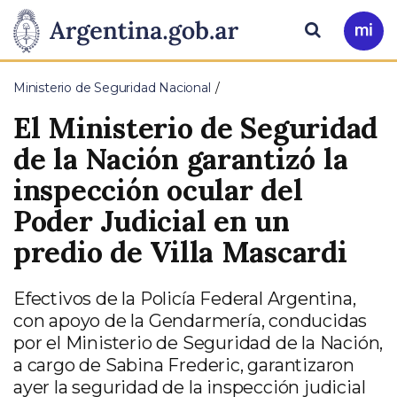
Pasar al contenido principal
Presidencia
Buscar
Ir
a
de
Mi
Ministerio de Seguridad Nacional
Arg
la
El Ministerio de Seguridad
Nación
de la Nación garantizó la
inspección ocular del
Poder Judicial en un
predio de Villa Mascardi
Efectivos de la Policía Federal Argentina,
con apoyo de la Gendarmería, conducidas
por el Ministerio de Seguridad de la Nación,
a cargo de Sabina Frederic, garantizaron
ayer la seguridad de la inspección judicial