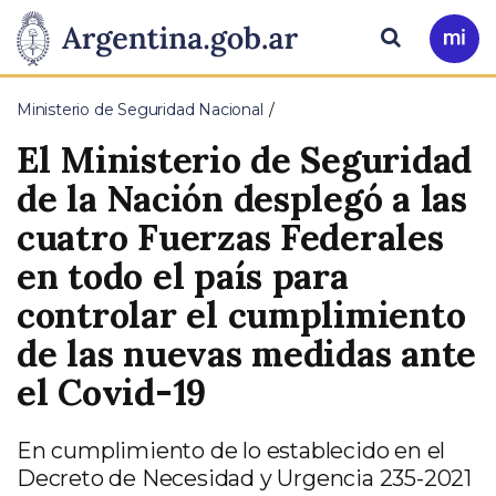
Pasar al contenido principal
Presidencia
Buscar
Ir
a
de
Mi
Ministerio de Seguridad Nacional
Arg
la
El Ministerio de Seguridad
Nación
de la Nación desplegó a las
cuatro Fuerzas Federales
en todo el país para
controlar el cumplimiento
de las nuevas medidas ante
el Covid-19
En cumplimiento de lo establecido en el
Decreto de Necesidad y Urgencia 235-2021