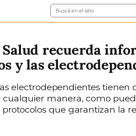
Buscar
en
el
sitio
e Salud recuerda inf
os y las electrodepen
ias electrodependientes tienen d
de cualquier manera, como pued
y protocolos que garantizan la r