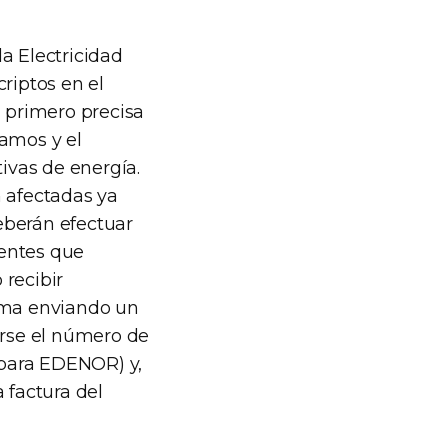
a Electricidad
riptos en el
 primero precisa
lamos y el
tivas de energía.
n afectadas ya
deberán efectuar
ientes que
 recibir
lema enviando un
carse el número de
 para EDENOR) y,
 factura del