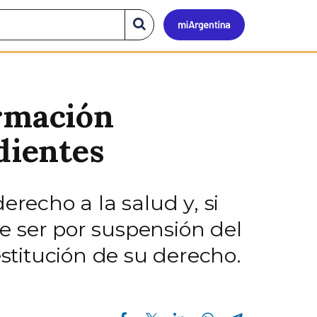
Mi
Buscar
en
el
Argen
sitio
ormación
dientes
erecho a la salud y, si
e ser por suspensión del
estitución de su derecho.
Compartir en Facebook
Compartir en Twitter
Compartir en Linkedin
Compartir en Whatsapp
Compartir en Telegram