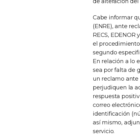
de alteración del
Cabe informar qu
(ENRE), ante recl
RECS, EDENOR y E
el procedimiento
segundo especific
En relación a lo
sea por falta de 
un reclamo ante l
perjudiquen la a
respuesta positi
correo electróni
identificación (
así mismo, adjunt
servicio.