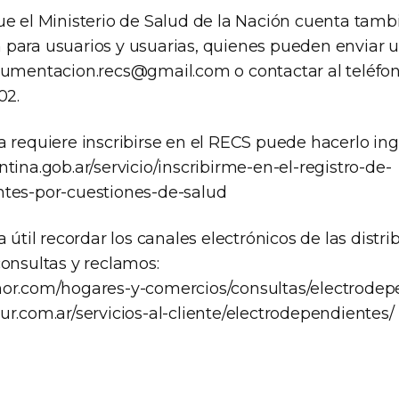
ue el Ministerio de Salud de la Nación cuenta tamb
para usuarios y usuarias, quienes pueden enviar u
umentacion.recs@gmail.com
o contactar al teléf
02.
a requiere inscribirse en el RECS puede hacerlo in
tina.gob.ar/servicio/inscribirme-en-el-registro-de-
tes-por-cuestiones-de-salud
a útil recordar los canales electrónicos de las distr
consultas y reclamos:
nor.com/hogares-y-comercios/consultas/electrodep
r.com.ar/servicios-al-cliente/electrodependientes/