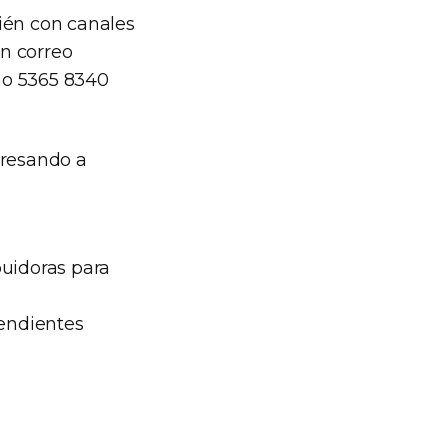
ién con canales
n correo
ono 5365 8340
gresando a
ibuidoras para
endientes