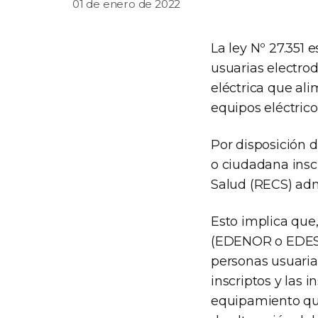
01 de enero de 2022
La ley Nº 27.351 e
usuarias electro
eléctrica que al
equipos eléctric
Por disposición 
o ciudadana insc
Salud (RECS) admi
Esto implica que
(EDENOR o EDESUR)
personas usuarias
inscriptos y las 
equipamiento que