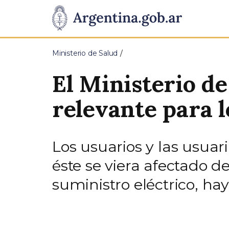
Pasar al contenido principal
Presidencia
de
Ministerio de Salud
la
El Ministerio d
Nación
relevante para l
Los usuarios y las usuar
éste se viera afectado 
suministro eléctrico, ha