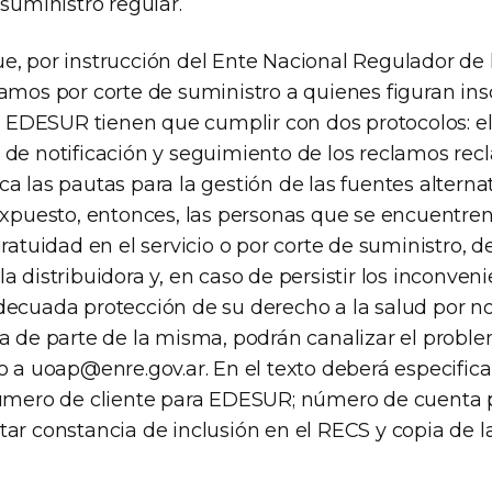
 suministro regular.
e, por instrucción del Ente Nacional Regulador de l
amos por corte de suministro a quienes figuran insc
DESUR tienen que cumplir con dos protocolos: el
 de notificación y seguimiento de los reclamos rec
a las pautas para la gestión de las fuentes alterna
 expuesto, entonces, las personas que se encuentre
gratuidad en el servicio o por corte de suministro, 
a distribuidora y, en caso de persistir los inconven
decuada protección de su derecho a la salud por no
va de parte de la misma, podrán canalizar el prob
co a
uoap@enre.gov.ar
. En el texto deberá especifi
número de cliente para EDESUR; número de cuenta
ar constancia de inclusión en el RECS y copia de la