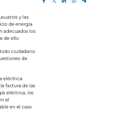
usuarios y las
icio de energía
ón adecuados los
 de ello.
a todo ciudadano
uestiones de
 eléctrica
a factura de las
a eléctrica, los
én el
ble en el caso