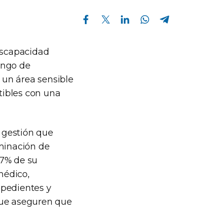
Compartir en Facebook
Compartir en Twitter
Compartir en Linkedin
Compartir en Whatsapp
Compartir en Telegram
Discapacidad
rango de
n un área sensible
tibles con una
 gestión que
iminación de
,7% de su
médico,
expedientes y
que aseguren que