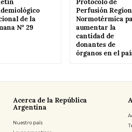
letín
Protocolo de
idemiológico
Perfusión Region
ional de la
Normotérmica p
mana N° 29
aumentar la
cantidad de
donantes de
órganos en el paí
Acerca de la República
A
Argentina
A
Nuestro país
T