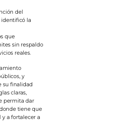
ención del
identificó la
os que
ites sin respaldo
icios reales.
namiento
úblicos, y
 su finalidad
las claras,
ue permita dar
 donde tiene que
 y a fortalecer a