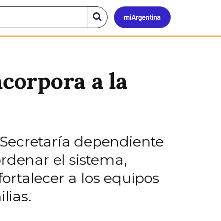
Mi
Buscar
en
el
Argen
sitio
ncorpora a la
 Secretaría dependiente
rdenar el sistema,
fortalecer a los equipos
lias.