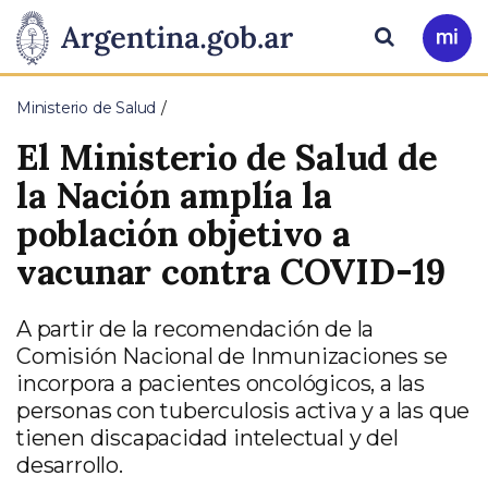
Pasar al contenido principal
Presidencia
Buscar
Ir
a
de
Mi
Ministerio de Salud
Arg
la
El Ministerio de Salud de
Nación
la Nación amplía la
población objetivo a
vacunar contra COVID-19
A partir de la recomendación de la
Comisión Nacional de Inmunizaciones se
incorpora a pacientes oncológicos, a las
personas con tuberculosis activa y a las que
tienen discapacidad intelectual y del
desarrollo.