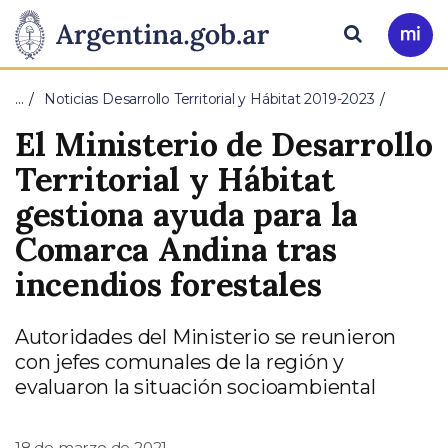
Pasar al contenido principal
Presidencia
Buscar
Ir
a
de
Mi
…
Noticias Desarrollo Territorial y Hábitat 2019-2023
Arg
la
El Ministerio de Desarrollo
Nación
Territorial y Hábitat
gestiona ayuda para la
Comarca Andina tras
incendios forestales
Autoridades del Ministerio se reunieron
con jefes comunales de la región y
evaluaron la situación socioambiental
18 de marzo de 2021