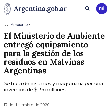
Pasar al contenido principal
Presidencia
Buscar
Ir
a
de
Mi
…
Ambiente
Arg
la
El Ministerio de Ambiente
Nación
entregó equipamiento
para la gestión de los
residuos en Malvinas
Argentinas
Se trata de insumos y maquinaria por una
inversión de $ 35 millones.
17 de diciembre de 2020