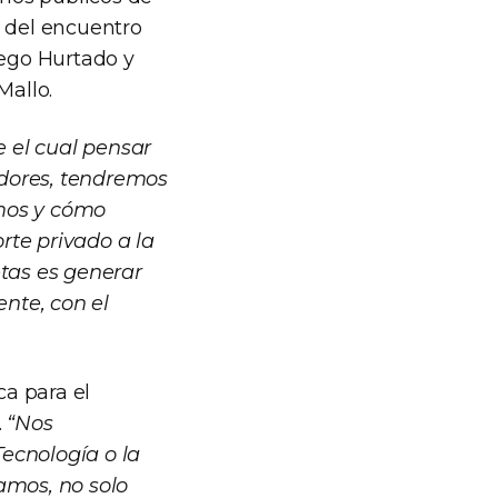
ra del encuentro
iego Hurtado y
Mallo.
e el cual pensar
cadores, tendremos
amos y cómo
orte privado a la
etas es generar
nte, con el
ca para el
.
“Nos
ecnología o la
amos, no solo