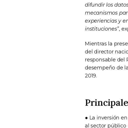
difundir los dat
mecanismos para 
experiencias y en
instituciones”
, e
Mientras la pres
del director naci
responsable del 
desempeño de las
2019.
Principale
● La inversión en
al sector público