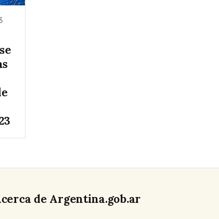
3
 se
as
de
23
cerca de Argentina.gob.ar