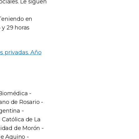
ociales. Le siguen
 Teniendo en
 y 29 horas
es privadas. Año
 Biomédica -
iano de Rosario -
gentina -
 Católica de La
sidad de Morón -
de Aquino -