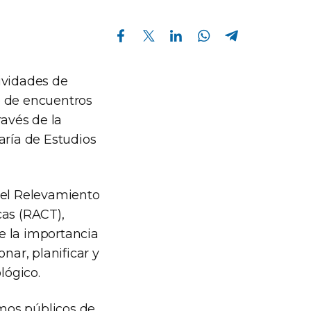
Compartir en Facebook
Compartir en Twitter
Compartir en Linkedin
Compartir en Whatsapp
Compartir en Telegram
ividades de
lo de encuentros
ravés de la
aría de Estudios
del Relevamiento
cas (RACT),
re la importancia
nar, planificar y
lógico.
smos públicos de