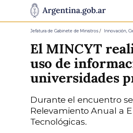
Pasar al contenido principal
Presidencia
de
Jefatura de Gabinete de Ministros
Innovación, Ci
la
El MINCYT realiz
Nación
uso de informac
universidades p
Durante el encuentro se 
Relevamiento Anual a En
Tecnológicas.