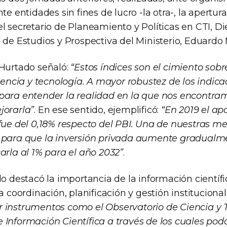
nte entidades sin fines de lucro -la otra-, la apertu
el secretario de Planeamiento y Políticas en CTI, D
 de Estudios y Prospectiva del Ministerio, Eduardo 
 Hurtado señaló:
“Estos índices son el cimiento sobr
ciencia y tecnología. A mayor robustez de los indi
para entender la realidad en la que nos encontr
jorarla”
. En ese sentido, ejemplificó:
“En 2019 el ap
 fue del 0,18% respecto del PBI. Una de nuestras m
 para que la inversión privada aumente gradualme
arla al 1% para el año 2032”
.
lo destacó la importancia de la información científi
la coordinación, planificación y gestión institucional
 instrumentos como el Observatorio de Ciencia y T
 Información Científica a través de los cuales pod