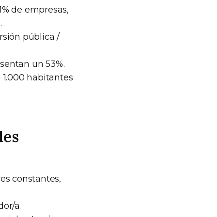
6,1% de empresas,
.
rsión pública /
resentan un 53%.
 1.000 habitantes
des
res constantes,
or/a.