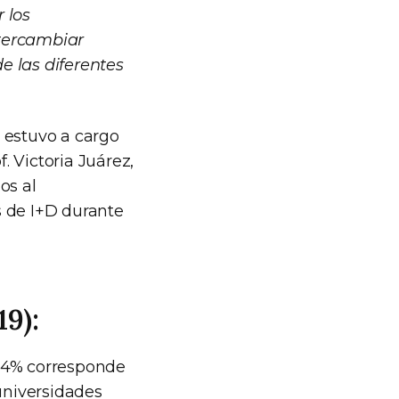
 los
ntercambiar
de las diferentes
 estuvo a cargo
. Victoria Juárez,
os al
s de I+D durante
9):
61,4% corresponde
 universidades