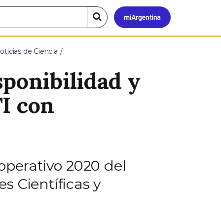
Mi
Buscar
en
el
Argen
sitio
oticias de Ciencia
sponibilidad y
I con
operativo 2020 del
s Científicas y