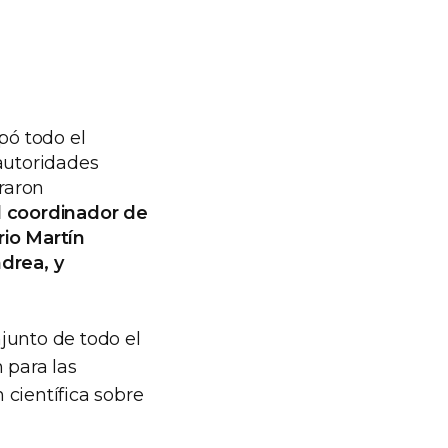
pó todo el
 autoridades
traron
l coordinador de
rio Martín
drea, y
junto de todo el
 para las
 científica sobre