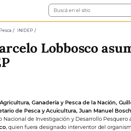
Buscar
en
el
sitio
 Pesca
INIDEP
Marcelo Lobbosco asum
EP
 Agricultura, Ganadería y Pesca de la Nación, Gu
tario de Pesca y Acuicultura, Juan Manuel Bosc
to Nacional de Investigación y Desarrollo Pesquero 
co
, quien fuera designado interventor del organism