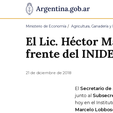
Pasar al contenido principal
Presidencia
de
Ministerio de Economía
Agricultura, Ganadería y
la
El Lic. Héctor 
Nación
frente del INID
21 de diciembre de 2018
El
Secretario de
junto al
Subsecre
hoy en el Institu
Marcelo Lobbos