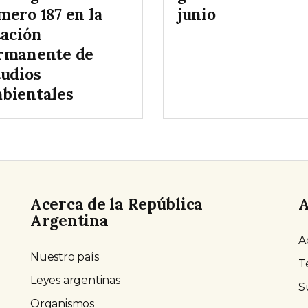
mero 187 en la
junio
tación
rmanente de
tudios
bientales
Acerca de la República
A
Argentina
A
Nuestro país
T
Leyes argentinas
S
Organismos