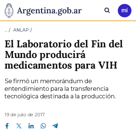
Pasar al contenido principal
Presidencia
Buscar
Ir
a
de
Mi
…
ANLAP
Arg
la
El Laboratorio del Fin del
Nación
Mundo producirá
medicamentos para VIH
Se firmó un memorándum de
entendimiento para la transferencia
tecnológica destinada a la producción.
19 de julio de 2017
Compartir en Facebook
Compartir en Twitter
Compartir en Linkedin
Compartir en Whatsapp
Compartir en Telegram