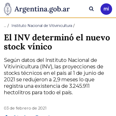
Pasar al contenido principal
Presidencia
Buscar
Ir
a
de
Mi
…
Instituto Nacional de Vitivinicultura
Arg
la
El INV determinó el nuevo
Nación
stock vínico
Según datos del Instituto Nacional de
Vitivinicultura (INV), las proyecciones de
stocks técnicos en el país al 1 de junio de
2021 se redujeron a 2,9 meses lo que
registra una existencia de 3.245.911
hectolitros para todo el país.
03 de febrero de 2021
Compartir en Facebook
Compartir en Twitter
Compartir en Linkedin
Compartir en Whatsapp
Compartir en Telegram