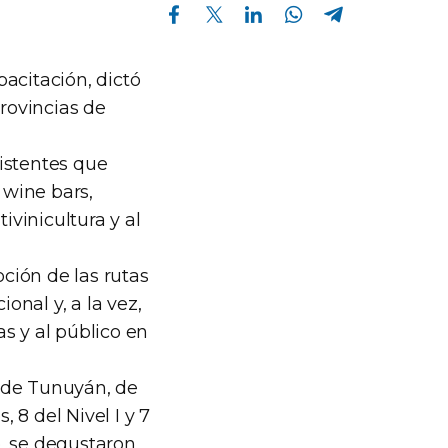
Compartir en Facebook
Compartir en Twitter
Compartir en Linkedin
Compartir en Whatsapp
Compartir en Telegram
pacitación, dictó
provincias de
istentes que
 wine bars,
ivinicultura y al
oción de las rutas
onal y, a la vez,
as y al público en
 de Tunuyán, de
, 8 del Nivel I y 7
o, se degustaron