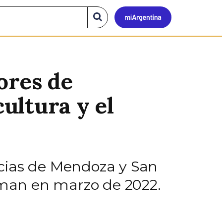
Mi
Buscar
en
el
Argen
sitio
ores de
cultura y el
incias de Mendoza y San
toman en marzo de 2022.