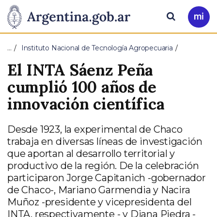
Pasar al contenido principal
Presidencia
Buscar
Ir
a
de
Mi
…
Instituto Nacional de Tecnología Agropecuaria
Arg
la
El INTA Sáenz Peña
Nación
cumplió 100 años de
innovación científica
Desde 1923, la experimental de Chaco
trabaja en diversas líneas de investigación
que aportan al desarrollo territorial y
productivo de la región. De la celebración
participaron Jorge Capitanich -gobernador
de Chaco-, Mariano Garmendia y Nacira
Muñoz -presidente y vicepresidenta del
INTA, respectivamente - y Diana Piedra -