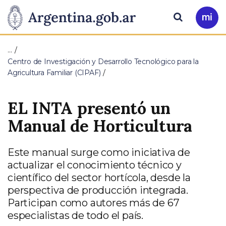
Pasar al contenido principal
Presidencia
Buscar
Ir
a
de
Mi
…
Arg
la
Centro de Investigación y Desarrollo Tecnológico para la
Agricultura Familiar (CIPAF)
Nación
EL INTA presentó un
Manual de Horticultura
Este manual surge como iniciativa de
actualizar el conocimiento técnico y
científico del sector hortícola, desde la
perspectiva de producción integrada.
Participan como autores más de 67
especialistas de todo el país.