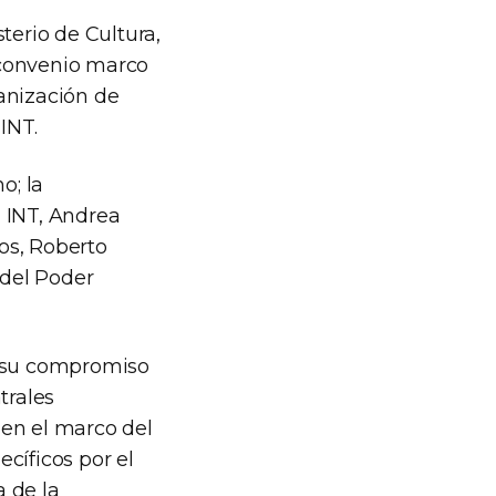
terio de Cultura,
 convenio marco
anización de
INT.
o; la
 INT, Andrea
os, Roberto
 del Poder
n su compromiso
trales
 en el marco del
cíficos por el
a de la