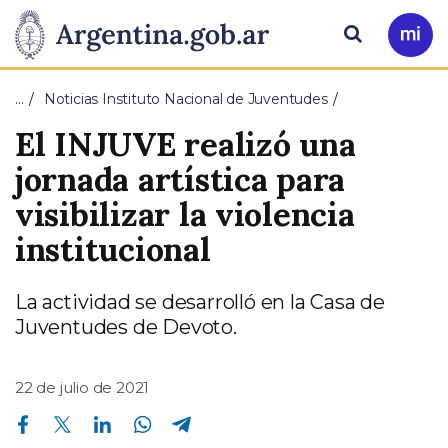
Pasar al contenido principal
Presidencia
Buscar
Ir
a
de
Mi
…
Noticias Instituto Nacional de Juventudes
Arg
la
El INJUVE realizó una
Nación
jornada artística para
visibilizar la violencia
institucional
La actividad se desarrolló en la Casa de
Juventudes de Devoto.
22 de julio de 2021
Compartir en Facebook
Compartir en Twitter
Compartir en Linkedin
Compartir en Whatsapp
Compartir en Telegram