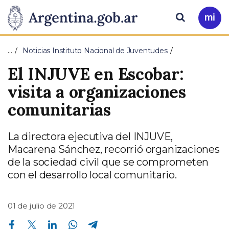
Pasar al contenido principal
Presidencia
Buscar
Ir
a
de
Mi
…
Noticias Instituto Nacional de Juventudes
Arg
la
El INJUVE en Escobar:
Nación
visita a organizaciones
comunitarias
La directora ejecutiva del INJUVE,
Macarena Sánchez, recorrió organizaciones
de la sociedad civil que se comprometen
con el desarrollo local comunitario.
01 de julio de 2021
Compartir en Facebook
Compartir en Twitter
Compartir en Linkedin
Compartir en Whatsapp
Compartir en Telegram