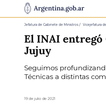
Pasar al contenido principal
Presidencia
de
Jefatura de Gabinete de Ministros
Vicejefatura d
la
El INAI entregó 
Nación
Jujuy
Seguimos profundizando 
Técnicas a distintas com
19 de julio de 2021