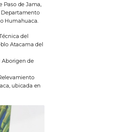
de Paso de Jama,
el Departamento
to Humahuaca.
 Técnica del
eblo Atacama del
d Aborigen de
l Relevamiento
aca, ubicada en