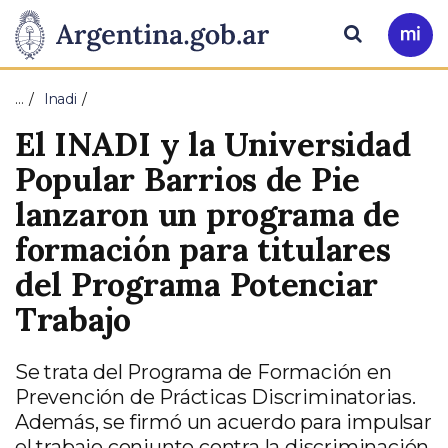
Pasar al contenido principal
Presidencia
Buscar
Ir
a
de
Mi
…
Inadi
Arg
la
El INADI y la Universidad
Nación
Popular Barrios de Pie
lanzaron un programa de
formación para titulares
del Programa Potenciar
Trabajo
Se trata del Programa de Formación en
Prevención de Prácticas Discriminatorias.
Además, se firmó un acuerdo para impulsar
el trabajo conjunto contra la discriminación,