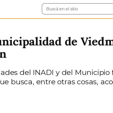
Buscar
en
el
sitio
unicipalidad de Viedm
ón
idades del INADI y del Municipi
 busca, entre otras cosas, acor