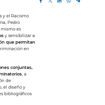
ia y el Racismo
dma, Pedro
l mismo es
os
y sensibilizar a
ión que permitan
criminación en
ones conjuntas,
iminatorios
, a
ión de
, el diseño y
s bibliográficos