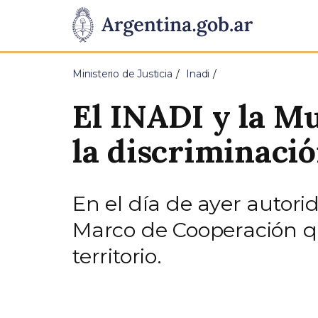
Pasar al contenido principal
Presidencia
de
Ministerio de Justicia
Inadi
la
El INADI y la M
Nación
la discriminaci
En el día de ayer autor
Marco de Cooperación que
territorio.