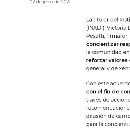
02 de junio de 2021
La titular del In
(INADI), Victori
Pesatti, firmaro
concientizar res
la comunidad en
reforzar valores
general y de xeno
Con este acuerd
con el fin de con
través de accion
recomendaciones 
difusión de campa
para la concientiz