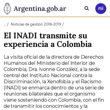
Pasar al contenido principal
Presidencia
Buscar
Ir
a
de
Mi
…
Noticias de gestión 2018-2019
Arg
la
El INADI transmite su
Nación
experiencia a Colombia
La visita oficial de la directora de Derechos
Humanos del Ministerio del Interior de
Colombia, Dra. Ivonne González, a la sede
central del Instituto Nacional contra la
Discriminación, la Xenofobia y el Racismo
(INADI) se enmarca dentro de una serie de
reuniones bilaterales que el organismo
viene sosteniendo con Colombia, con el fin
de transmitir los conocimientos y la